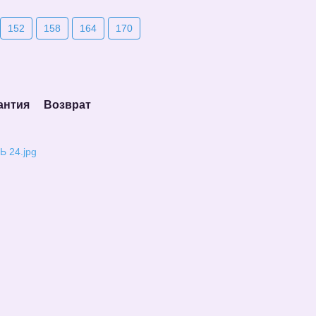
152
158
164
170
антия
Возврат