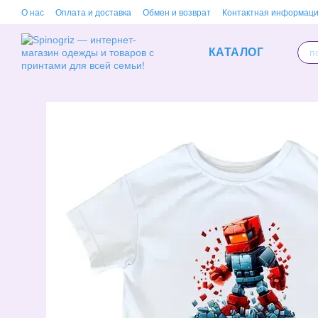
Перейти к основному контенту
О нас
Оплата и доставка
Обмен и возврат
Контактная информац
КАТАЛОГ