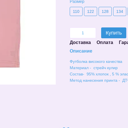
Размер
110
122
128
134
Купить
Доставка
Оплата
Гар
Описание
Футболка високого качества
Материал - стрейч кулир
Состав- 95% хлопок , 5 % эла
Метод нанесения принта - ДТ