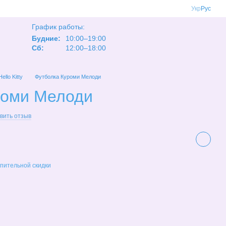
Укр
Рус
График работы:
Будние:
10:00–19:00
Сб:
12:00–18:00
ello Kitty
Футболка Куроми Мелоди
роми Мелоди
вить отзыв
пительной скидки