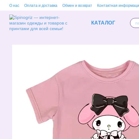
Перейти к основному контенту
О нас
Оплата и доставка
Обмен и возврат
Контактная информац
КАТАЛОГ