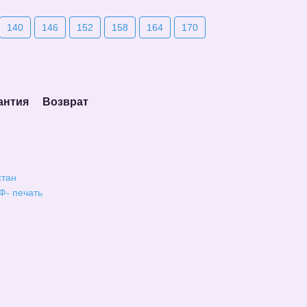
140
146
152
158
164
170
антия
Возврат
стан
Ф- печать