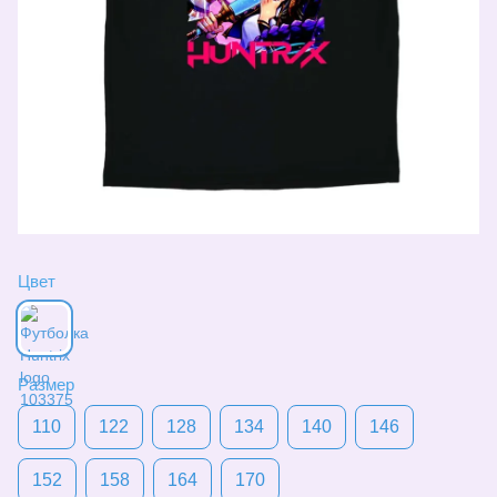
Цвет
Размер
110
122
128
134
140
146
152
158
164
170