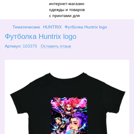
Тематические
HUNTRIX
Футболка Huntrix logo
Футболка Huntrix logo
Артикул:
103375
Оставить отзыв