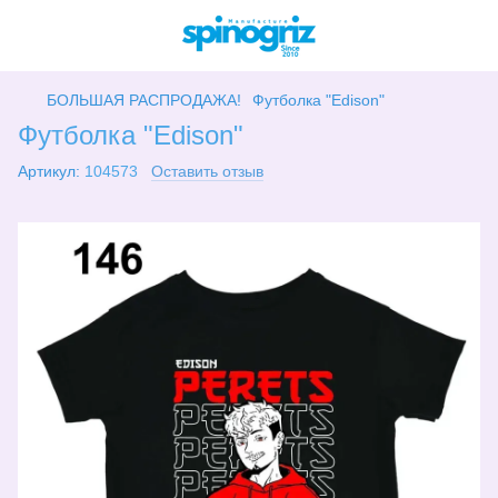
БОЛЬШАЯ РАСПРОДАЖА!
Футболка "Edison"
Футболка "Edison"
Артикул:
104573
Оставить отзыв