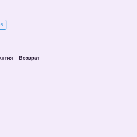
98
антия
Возврат