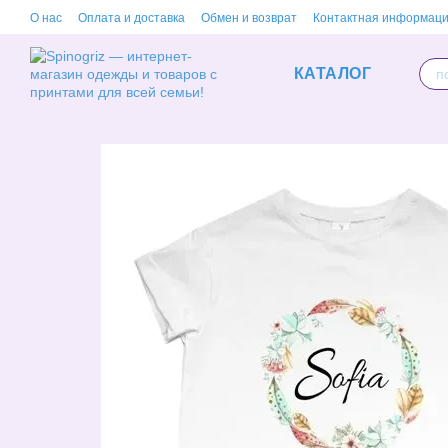
Перейти к основному контенту
О нас
Оплата и доставка
Обмен и возврат
Контактная информац
КАТАЛОГ