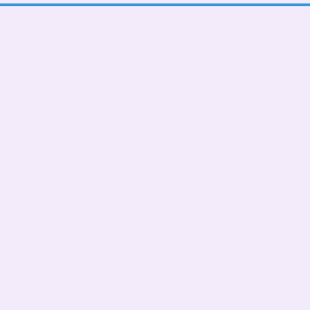
Каталог
Клиентам
В школу
Вход в личный кабинет
Тематические
О нас
Подарочные БОКСЫ
Оплата и доставка
Взрослые дети (от 5 лет)
Обмен и возврат
Девочкам
Контактная информация
Мальчикам
Пользовательское соглашение
Малышам
Мы в соцсетях
Папа, мама, фемелилук
ПАТРИОТИЧЕСКИЕ
День Рождения
Чашки,бананки,кепки
Пледы, подушки
Сумка- шопер
Базовые футболки
БОЛЬШАЯ РАСПРОДАЖА!
Halloween shop