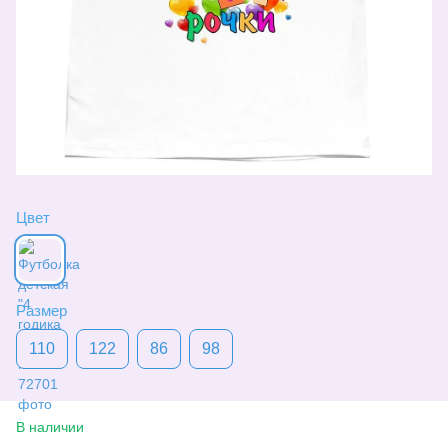
Цвет
Размер
110
122
86
98
В наличии