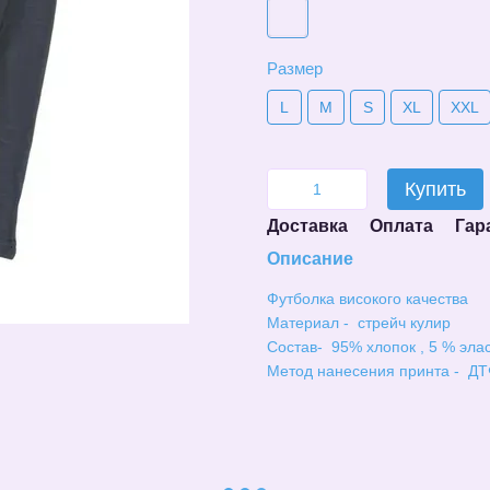
Размер
L
M
S
XL
XXL
Купить
Доставка
Оплата
Гар
Описание
Футболка високого качества
Материал - стрейч кулир
Состав- 95% хлопок , 5 % эла
Метод нанесения принта - ДТ