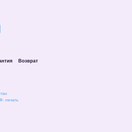
антия
Возврат
стан
Ф- печать