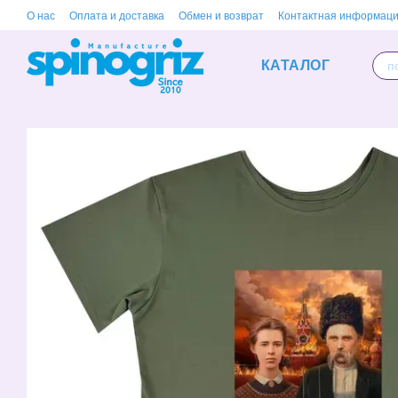
Перейти к основному контенту
О нас
Оплата и доставка
Обмен и возврат
Контактная информац
КАТАЛОГ