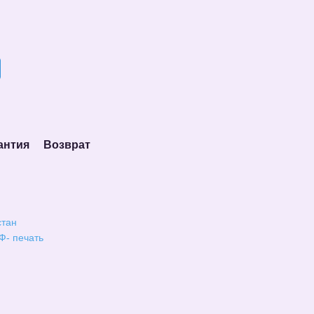
антия
Возврат
стан
Ф- печать