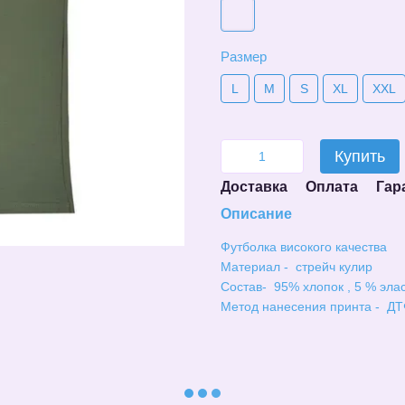
Размер
L
M
S
XL
XXL
Купить
Доставка
Оплата
Гар
Описание
Футболка високого качества
Материал - стрейч кулир
Состав- 95% хлопок , 5 % эла
Метод нанесения принта - ДТ