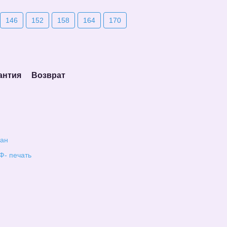
146
152
158
164
170
антия
Возврат
тан
Ф- печать