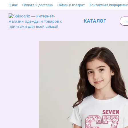
Перейти к основному контенту
О нас
Оплата и доставка
Обмен и возврат
Контактная информац
КАТАЛОГ