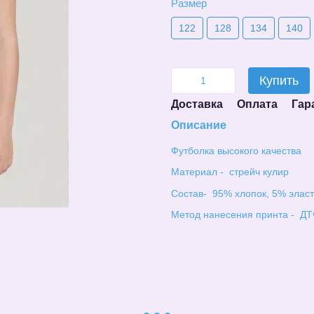
Размер
122
128
134
140
Купить
Доставка
Оплата
Гар
Описание
Футболка высокого качества
Материал - стрейч кулир
Состав- 95% хлопок, 5% элас
Метод нанесения принта - ДТ