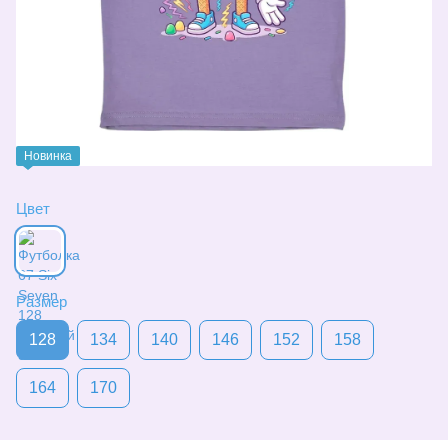
Новинка
Цвет
Размер
128
134
140
146
152
158
164
170