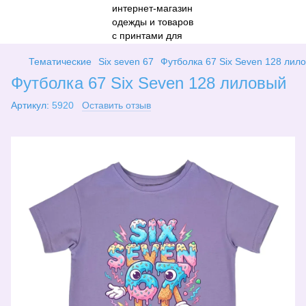
Тематические
Six seven 67
Футболка 67 Six Seven 128 лил
Футболка 67 Six Seven 128 лиловый
Артикул:
5920
Оставить отзыв