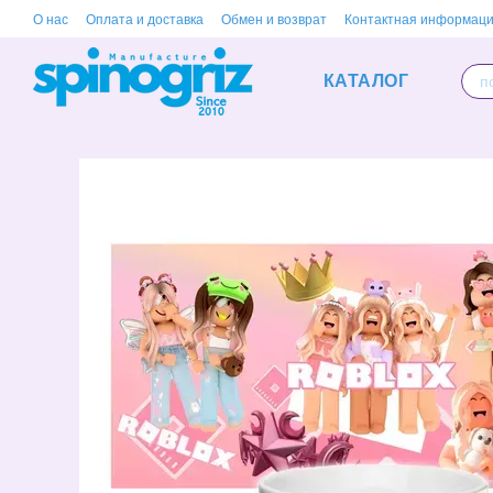
Перейти к основному контенту
О нас
Оплата и доставка
Обмен и возврат
Контактная информац
КАТАЛОГ