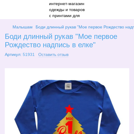
Малышам
Боди длинный рукав "Мое первое Рождество надп
Боди длинный рукав "Мое первое
Рождество надпись в елке"
Артикул:
51931
Оставить отзыв