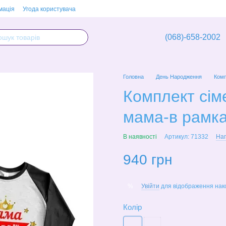
мація
Угода користувача
(068)-658-2002
Головна
День Народження
Комп
Комплект сіме
мама-в рамка
В наявності
Артикул: 71332
Нап
940 грн
Увійти
для відображення нак
%
Колір