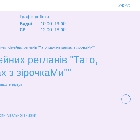
Укр
Рус
Графік роботи:
Будні:
10:00–19:00
Сб:
12:00–18:00
лект сімейних регланів "Тато, мама-в рамках з зірочкаМи""
йних регланів "Тато,
х з зірочкаМи""
исати відгук
опичувальної знижки