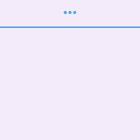
Каталог
Клієнтам
До школи
Вхід до кабінету
Тематичні
Про нас
Подарункові БОКСИ
Оплата і доставка
Дорослі діти (від 5 років)
Обмін та повернення
Дівчаткам
Контактна інформація
Хлопчикам
Угода користувача
Малюкам
Ми в соцмережах
Тато, мама, фемелілук
ПАТРИОТИЧНІ
День Народження
Чашки,бананки,кепки
Пледи, подушки
Сумка- шопер