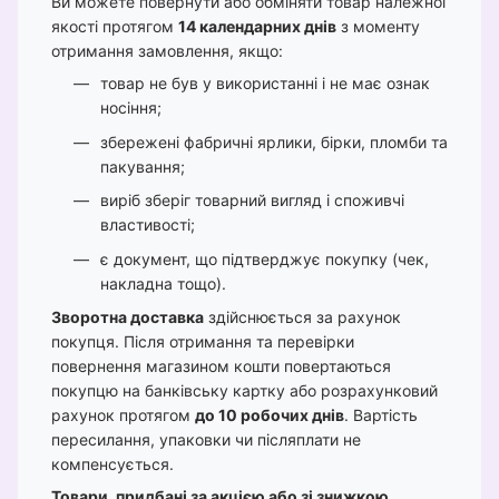
Ви можете повернути або обміняти товар належної
якості протягом
14 календарних днів
з моменту
отримання замовлення, якщо:
товар не був у використанні і не має ознак
носіння;
збережені фабричні ярлики, бірки, пломби та
пакування;
виріб зберіг товарний вигляд і споживчі
властивості;
є документ, що підтверджує покупку (чек,
накладна тощо).
Зворотна доставка
здійснюється за рахунок
покупця. Після отримання та перевірки
повернення магазином кошти повертаються
покупцю на банківську картку або розрахунковий
рахунок протягом
до 10 робочих днів
. Вартість
пересилання, упаковки чи післяплати не
компенсується.
Товари, придбані за акцією або зі знижкою
,