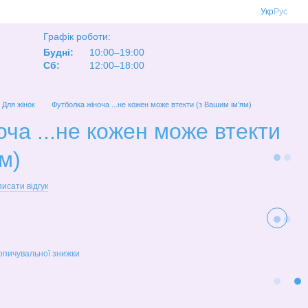
Укр
Рус
Графік роботи:
Будні:
10:00–19:00
Сб:
12:00–18:00
Для жінок
Футболка жіноча ...не кожен може втекти (з Вашим ім'ям)
ча ...не кожен може втекти
м)
исати відгук
опичувальної знижки