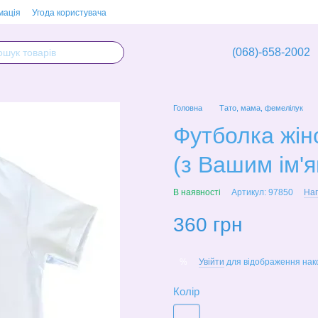
мація
Угода користувача
(068)-658-2002
Головна
Тато, мама, фемелілук
Футболка жіно
(з Вашим ім'я
В наявності
Артикул: 97850
Нап
360 грн
Увійти
для відображення нак
%
Колір