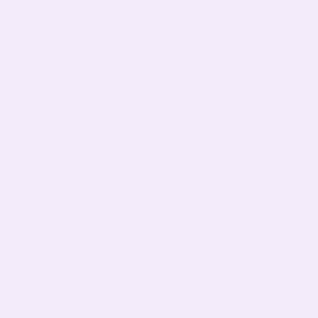
Каталог
Клієнтам
До школи
Вхід до кабінету
Тематичні
Про нас
Подарункові БОКСИ
Оплата і доставка
Дорослі діти (від 5 років)
Обмін та повернення
Дівчаткам
Контактна інформація
Хлопчикам
Угода користувача
Малюкам
Ми в соцмережах
Тато, мама, фемелілук
ПАТРИОТИЧНІ
День Народження
Чашки,бананки,кепки
Пледи, подушки
Сумка- шопер
Базові футболки
ВЕЛИКИЙ РОЗПРОДАЖ!
Halloween shop
Happy Easter!
До Дня всіх закоханих!