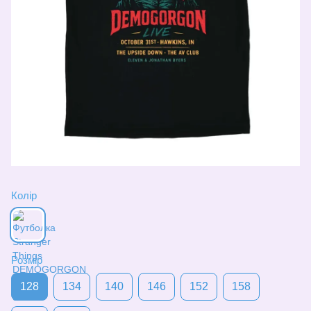
Колір
Розмір
128
134
140
146
152
158