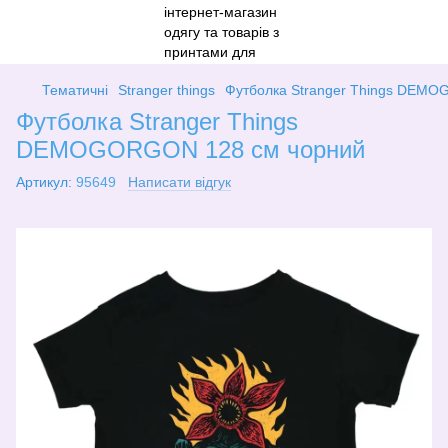
Тематичні
Stranger things
Футболка Stranger Things DEM
Футболка Stranger Things
DEMOGORGON 128 см чорний
Артикул:
95649
Написати відгук