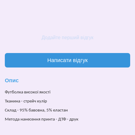
Додайте перший відгук
Написати відгук
Опис
Футболка високої якості
Тканина - стрейч кулір
Склад - 95% бавовна, 5% еластан
Метода нанесе
н
ня принта - ДТФ - друк