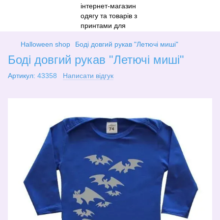
Halloween shop
Боді довгий рукав "Летючі миші"
Боді довгий рукав "Летючі миші"
Артикул:
43358
Написати відгук