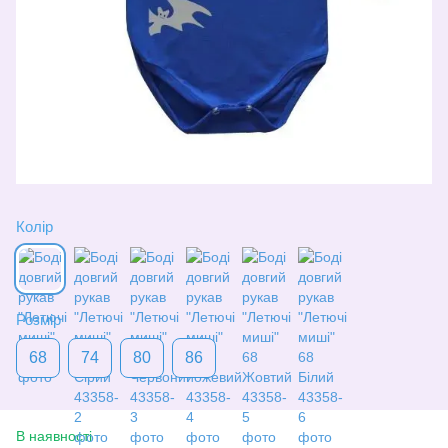
Колір
Розмір
68
74
80
86
В наявності