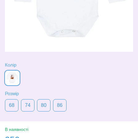
Колір
Розмір
68
74
80
86
В наявності