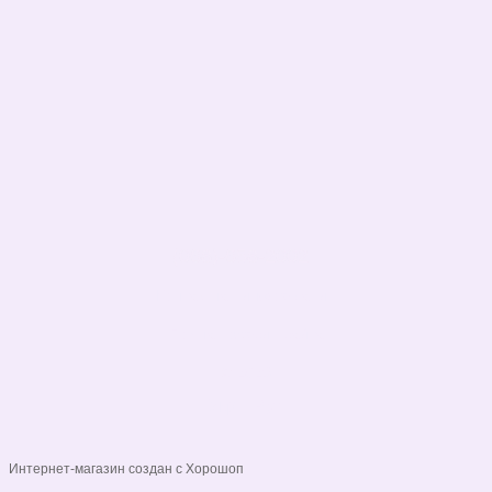
(068)-658-2002
Контактная информация
Полная версия сайта
© 2026
Укр
Рус
Интернет-магазин создан с Хорошоп