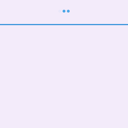
Каталог
Клиентам
В школу
Вход в личный кабинет
Тематические
О нас
Подарочные БОКСЫ
Оплата и доставка
Взрослые дети (от 5 лет)
Обмен и возврат
Девочкам
Контактная информация
Мальчикам
Пользовательское соглашение
Малышам
Мы в соцсетях
Папа, мама, фемелилук
ПАТРИОТИЧЕСКИЕ
День Рождения
Чашки,бананки,кепки
Пледы, подушки
Сумка- шопер