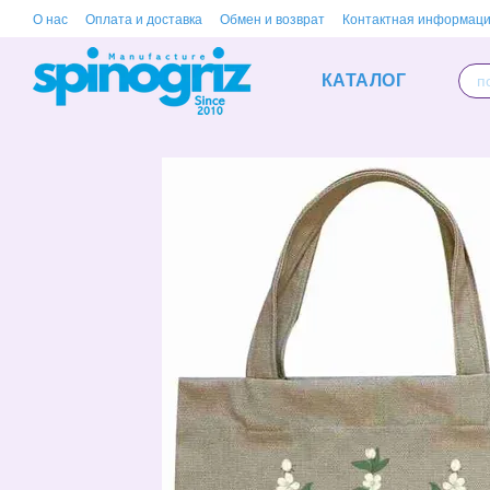
Перейти к основному контенту
О нас
Оплата и доставка
Обмен и возврат
Контактная информац
КАТАЛОГ