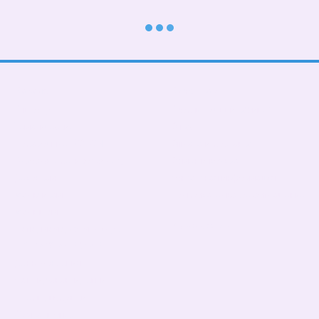
Каталог
Клиентам
В школу
Вход в личный кабинет
Тематические
О нас
Подарочные БОКСЫ
Оплата и доставка
Взрослые дети (от 5 лет)
Обмен и возврат
Девочкам
Контактная информация
Мальчикам
Пользовательское соглашение
Малышам
Мы в соцсетях
Папа, мама, фемелилук
ПАТРИОТИЧЕСКИЕ
День Рождения
Чашки,бананки,кепки
Пледы, подушки
Сумка- шопер