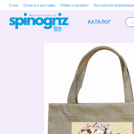
Перейти к основному контенту
О нас
Оплата и доставка
Обмен и возврат
Контактная информац
КАТАЛОГ