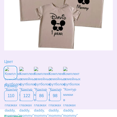
Цвет
Размер
110
122
86
98
В наличии