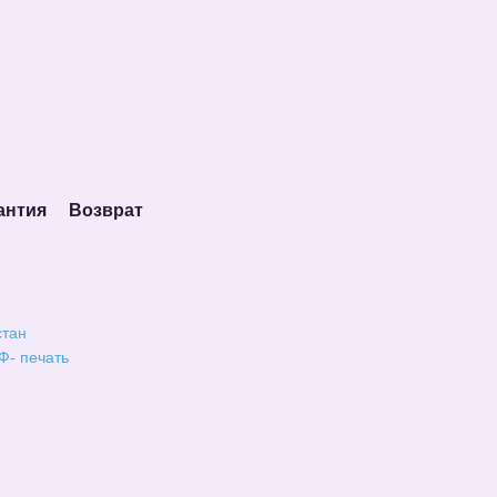
антия
Возврат
стан
Ф- печать