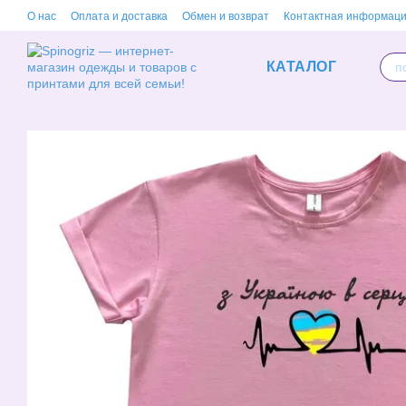
Перейти к основному контенту
О нас
Оплата и доставка
Обмен и возврат
Контактная информац
КАТАЛОГ