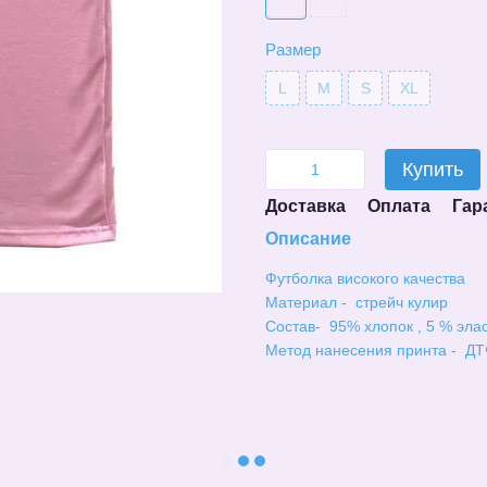
Размер
L
M
S
XL
Купить
Доставка
Оплата
Гар
Описание
Футболка високого качества
Материал - стрейч кулир
Состав- 95% хлопок , 5 % эла
Метод нанесения принта - ДТ