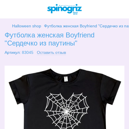
Halloween shop
Футболка женская Boyfriend "Сердечко из п
Футболка женская Boyfriend
"Сердечко из паутины"
Артикул:
83045
Оставить отзыв