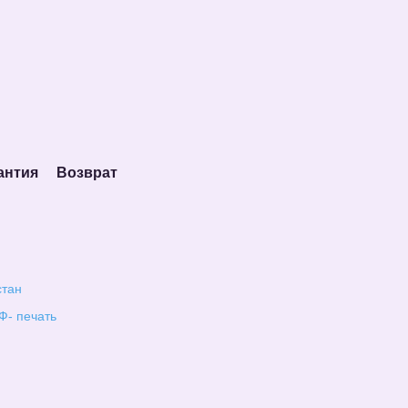
антия
Возврат
стан
Ф- печать