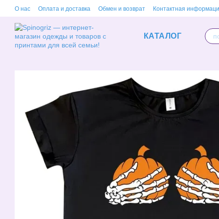
Перейти к основному контенту
О нас
Оплата и доставка
Обмен и возврат
Контактная информац
КАТАЛОГ