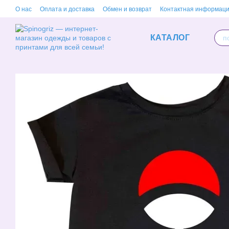
Перейти к основному контенту
О нас
Оплата и доставка
Обмен и возврат
Контактная информац
КАТАЛОГ