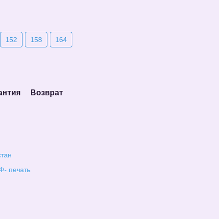
152
158
164
антия
Возврат
стан
Ф- печать