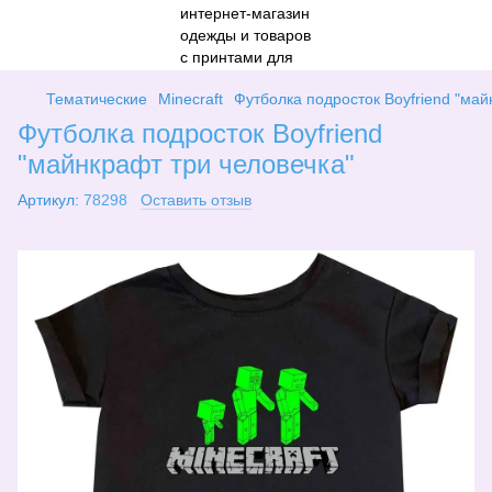
Тематические
Minecraft
Футболка подросток Boyfriend "май
Футболка подросток Boyfriend
"майнкрафт три человечка"
Артикул:
78298
Оставить отзыв