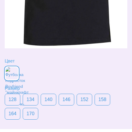
Цвет
Размер
128
134
140
146
152
158
164
170