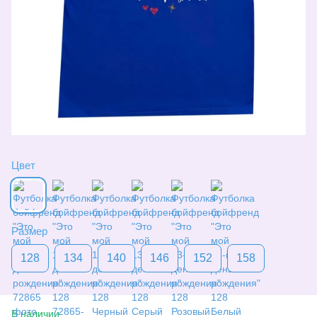
Цвет
Размер
128
134
140
146
152
158
В наличии