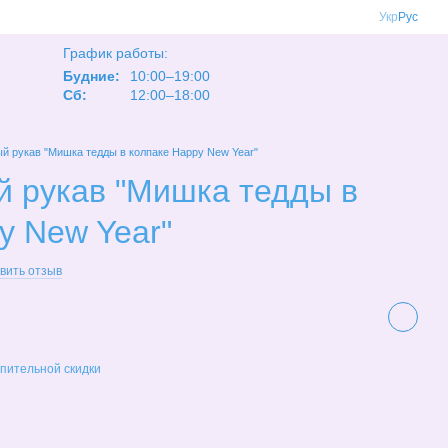
Укр
Рус
График работы:
Будние:
10:00–19:00
Сб:
12:00–18:00
й рукав "Мишка тедды в колпаке Happy New Year"
й рукав "Мишка тедды в
y New Year"
вить отзыв
пительной скидки