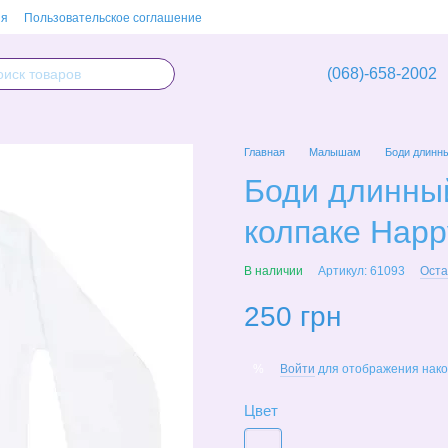
ия
Пользовательское соглашение
(068)-658-2002
Главная
Малышам
Боди длинны
Боди длинны
колпаке Happ
В наличии
Артикул: 61093
Оста
250 грн
Войти
для отображения нако
%
Цвет