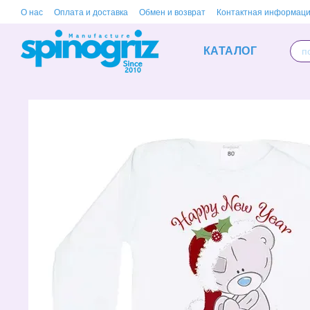
Перейти к основному контенту
О нас
Оплата и доставка
Обмен и возврат
Контактная информац
КАТАЛОГ