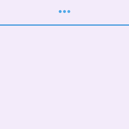
Каталог
Клиентам
В школу
Вход в личный кабинет
Тематические
О нас
Подарочные БОКСЫ
Оплата и доставка
Взрослые дети (от 5 лет)
Обмен и возврат
Девочкам
Контактная информация
Мальчикам
Пользовательское соглашение
Малышам
Мы в соцсетях
Папа, мама, фемелилук
ПАТРИОТИЧЕСКИЕ
День Рождения
Чашки,бананки,кепки
Пледы, подушки
Сумка- шопер