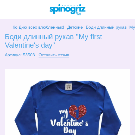
Ко Дню всех влюбленных!
Детские
Боди длинный рукав "My f
Боди длинный рукав "My first
Valentine's day"
Артикул:
53503
Оставить отзыв