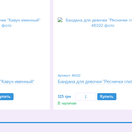
Артикул: 48102
 "Кавун именный"
Бандана для девочки "Реснички гли
упить
115 грн
Купить
В наличии