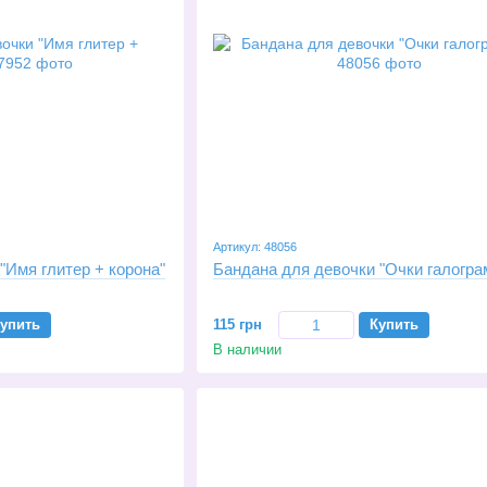
Артикул: 48056
"Имя глитер + корона"
Бандана для девочки "Очки галогра
упить
115 грн
Купить
В наличии