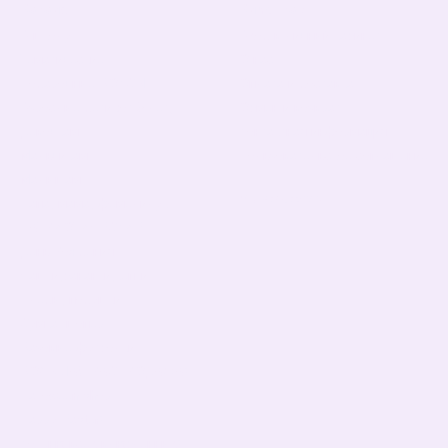
Каталог
Клиентам
В школу
Вход в личный кабинет
Тематические
О нас
Подарочные БОКСЫ
Оплата и доставка
Взрослые дети (от 5 лет)
Обмен и возврат
Девочкам
Контактная информация
Мальчикам
Пользовательское соглашение
Малышам
Мы в соцсетях
Папа, мама, фемелилук
ПАТРИОТИЧЕСКИЕ
День Рождения
Чашки,бананки,кепки
Пледы, подушки
Сумка- шопер
Базовые футболки
БОЛЬШАЯ РАСПРОДАЖА!
Halloween shop
Happy Easter!
Ко Дню всех влюбленных!