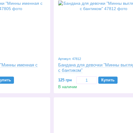
Артикул: 47812
 "Минны именная с
Бандана для девочки "Минны выгл
с бантиком"
упить
125 грн
Купить
В наличии