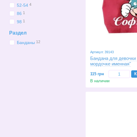
4
52-54
1
86
1
98
Раздел
12
Банданы
Артикул: 39143
Бандана для девочки
мордочке именная"
115 грн
К
В наличии