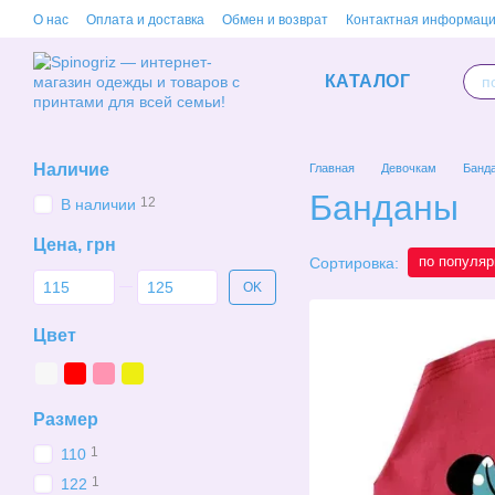
Перейти к основному контенту
О нас
Оплата и доставка
Обмен и возврат
Контактная информац
КАТАЛОГ
Наличие
Главная
Девочкам
Банд
Банданы
12
В наличии
Цена, грн
по популяр
Сортировка:
От Цена, грн
До Цена, грн
OK
Цвет
Размер
1
110
1
122