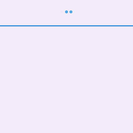
Каталог
Клієнтам
До школи
Вхід до кабінету
Тематичні
Про нас
Подарункові БОКСИ
Оплата і доставка
Дорослі діти (від 5 років)
Обмін та повернення
Дівчаткам
Контактна інформація
Хлопчикам
Угода користувача
Малюкам
Ми в соцмережах
Тато, мама, фемелілук
ПАТРИОТИЧНІ
День Народження
Чашки,бананки,кепки
Пледи, подушки
Сумка- шопер