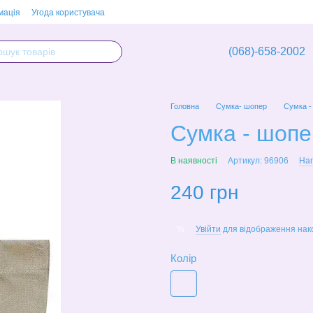
мація
Угода користувача
(068)-658-2002
Головна
Сумка- шопер
Сумка -
Сумка - шопе
В наявності
Артикул: 96906
Нап
240 грн
Увійти
для відображення нак
%
Колір