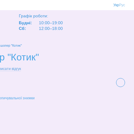
Укр
Рус
Графік роботи:
Будні:
10:00–19:00
Сб:
12:00–18:00
 шопер "Котик"
р "Котик"
исати відгук
опичувальної знижки