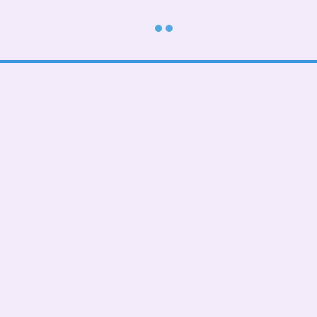
Каталог
Клиентам
В школу
Вход в личный кабинет
Тематические
О нас
Подарочные БОКСЫ
Оплата и доставка
Взрослые дети (от 5 лет)
Обмен и возврат
Девочкам
Контактная информация
Мальчикам
Пользовательское соглашение
Малышам
Мы в соцсетях
Папа, мама, фемелилук
ПАТРИОТИЧЕСКИЕ
День Рождения
Чашки,бананки,кепки
Пледы, подушки
Сумка- шопер