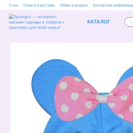
Перейти к основному контенту
О нас
Оплата и доставка
Обмен и возврат
Контактная информац
КАТАЛОГ