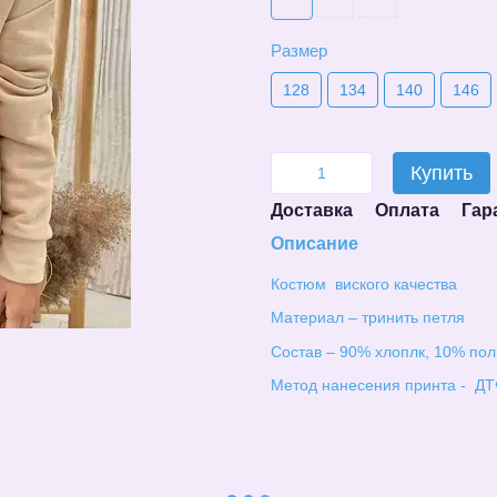
Размер
128
134
140
146
Купить
Доставка
Оплата
Гар
Описание
Костюм виского качества
Материал – тринить петля
Состав – 90% хлоплк, 10% пол
Метод нанесения принта - ДТ