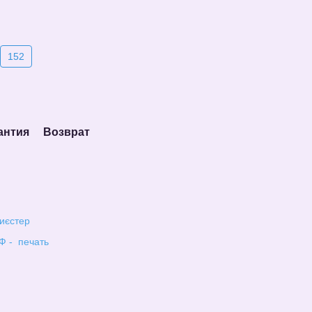
152
антия
Возврат
иєстер
Ф - печать