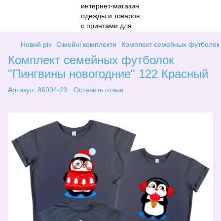
Новий рік
Сімейні комплекти
Комплект семейных футболок 
Комплект семейных футболок
"Пингвины новогодние" 122 Красный
Артикул:
86994-23
Оставить отзыв