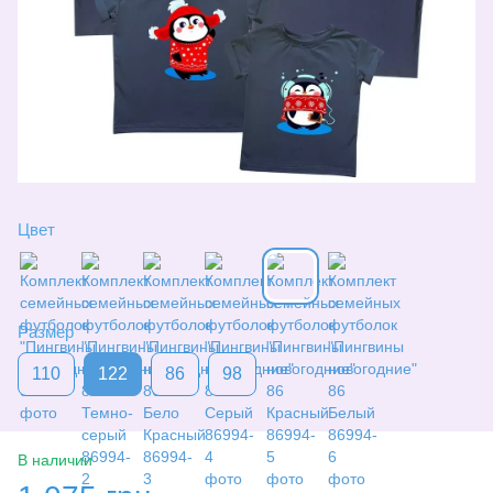
Цвет
Размер
110
122
86
98
В наличии