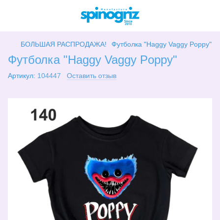
БОЛЬШАЯ РАСПРОДАЖА!
Футболка "Haggy Vaggy Poppy"
Футболка "Haggy Vaggy Poppy"
Артикул:
104447
Оставить отзыв