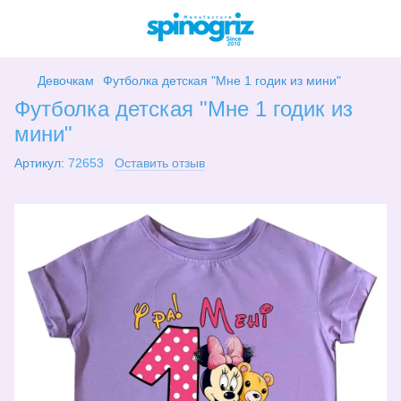
Девочкам
Футболка детская "Мне 1 годик из мини"
Футболка детская "Мне 1 годик из
мини"
Артикул:
72653
Оставить отзыв