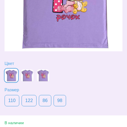
Цвет
Размер
110
122
86
98
В наличии