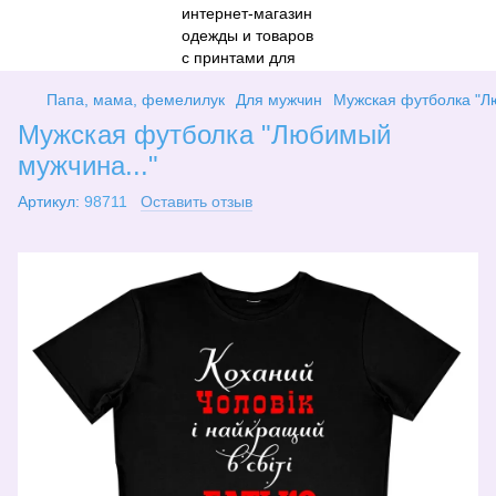
Папа, мама, фемелилук
Для мужчин
Мужская футболка "Л
Мужская футболка "Любимый
мужчина..."
Артикул:
98711
Оставить отзыв